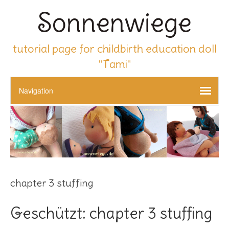
Sonnenwiege
tutorial page for childbirth education doll
"Tami"
chapter 3 stuffing
Geschützt: chapter 3 stuffing