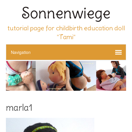
Sonnenwiege
tutorial page for childbirth education doll
"Tami"
marla1