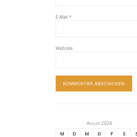
E-Mail
*
Website
August 2026
M
D
M
D
F
S