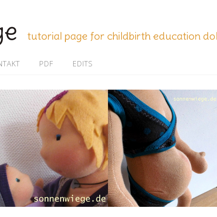
ge
tutorial page for childbirth education do
NTAKT
PDF
EDITS