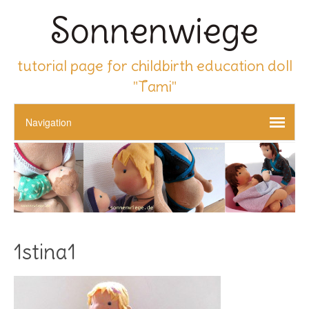
Sonnenwiege
tutorial page for childbirth education doll
"Tami"
1stina1